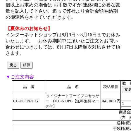
個以上お求めの場合は お手数ですが 連絡欄に必要な数
量を記入して下さい。追って弊社より合計金額や納期
の御連絡をさせていただきます。
【夏休みのお知らせ】
インターネットショップは8月9日～8月16日までお休み
いたします。 お休み期間中に頂いたご注文とお問い
合わせにつきましては、8月17日以降順次対応させて頂
きます。
▼ご注文内容
数 
品 番
品 名
税込単価
クイジナートフードプロセッサ
CU-DLCN7JPG
ー DLC-N7JPG【送料無料マー
円
94,880
ク付】
商品合
(内 
送料(税
手数料(税