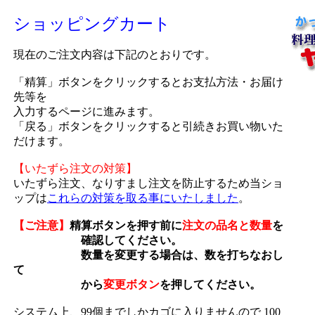
ショッピングカート
現在のご注文内容は下記のとおりです。
「精算」ボタンをクリックするとお支払方法・お届け
先等を
入力するページに進みます。
「戻る」ボタンをクリックすると引続きお買い物いた
だけます。
【いたずら注文の対策】
いたずら注文、なりすまし注文を防止するため当ショ
ップは
これらの対策を取る事にいたしました
。
【ご注意】
精算ボタンを押す前に
注文の品名と数量
を
確認してください。
数量を変更する場合は、数を打ちなおし
て
から
変更ボタン
を押してください。
システム上、99個までしかカゴに入りませんので 100