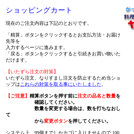
ショッピングカート
現在のご注文内容は下記のとおりです。
「精算」ボタンをクリックするとお支払方法・お届け
先等を
入力するページに進みます。
「戻る」ボタンをクリックすると引続きお買い物いた
だけます。
【いたずら注文の対策】
いたずら注文、なりすまし注文を防止するため当ショ
ップは
これらの対策を取る事にいたしました
。
【ご注意】
精算ボタンを押す前に
注文の品名と数量
を
確認してください。
数量を変更する場合は、数を打ちなおし
て
から
変更ボタン
を押してください。
システム上、99個までしかカゴに入りませんので 100