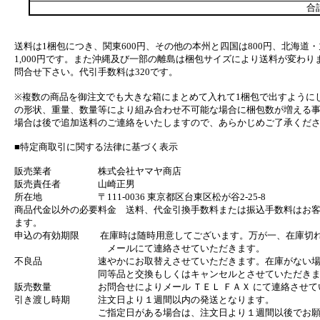
合
送料は1梱包につき、関東600円、その他の本州と四国は800円、北海道・
1,000円です。また沖縄及び一部の離島は梱包サイズにより送料が変わり
問合せ下さい。代引手数料は320です。
※複数の商品を御注文でも大きな箱にまとめて入れて1梱包で出すように
の形状、重量、数量等により組み合わせ不可能な場合に梱包数が増える
場合は後で追加送料のご連絡をいたしますので、あらかじめご了承くだ
■特定商取引に関する法律に基づく表示
販売業者 株式会社ヤマヤ商店
販売責任者 山崎正男
所在地 〒111-0036 東京都区台東区松が谷2-25-8
商品代金以外の必要料金 送料、代金引換手数料または振込手数料はお
ます。
申込の有効期限 在庫時は随時用意してございます。万が一、在庫切
メールにて連絡させていただきます。
不良品 速やかにお取替えさせていただきます。在庫がない場
同等品と交換もしくはキャンセルとさせていただきま
販売数量 お問合せによりメール ＴＥＬ ＦＡＸ にて連絡させて
引き渡し時期 注文日より１週間以内の発送となります。
ご指定日がある場合は、注文日より１週間以後でお願い