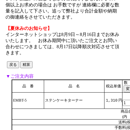
個以上お求めの場合は お手数ですが 連絡欄に必要な数
量を記入して下さい。追って弊社より合計金額や納期
の御連絡をさせていただきます。
【夏休みのお知らせ】
インターネットショップは8月9日～8月16日までお休み
いたします。 お休み期間中に頂いたご注文とお問い
合わせにつきましては、8月17日以降順次対応させて頂
きます。
▼ご注文内容
数
品 番
品 名
税込単価
EMBT-5
ステンケーキターナー
円
1,310
商品
(内 
送料(税
手数料(税