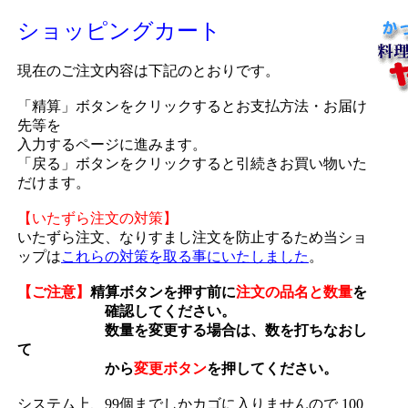
ショッピングカート
現在のご注文内容は下記のとおりです。
「精算」ボタンをクリックするとお支払方法・お届け
先等を
入力するページに進みます。
「戻る」ボタンをクリックすると引続きお買い物いた
だけます。
【いたずら注文の対策】
いたずら注文、なりすまし注文を防止するため当ショ
ップは
これらの対策を取る事にいたしました
。
【ご注意】
精算ボタンを押す前に
注文の品名と数量
を
確認してください。
数量を変更する場合は、数を打ちなおし
て
から
変更ボタン
を押してください。
システム上、99個までしかカゴに入りませんので 100