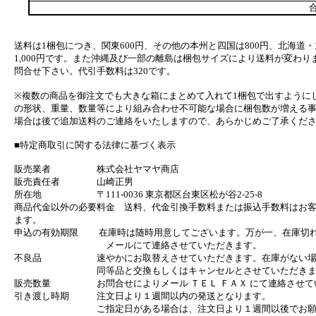
合
送料は1梱包につき、関東600円、その他の本州と四国は800円、北海道・
1,000円です。また沖縄及び一部の離島は梱包サイズにより送料が変わり
問合せ下さい。代引手数料は320です。
※複数の商品を御注文でも大きな箱にまとめて入れて1梱包で出すように
の形状、重量、数量等により組み合わせ不可能な場合に梱包数が増える
場合は後で追加送料のご連絡をいたしますので、あらかじめご了承くだ
■特定商取引に関する法律に基づく表示
販売業者 株式会社ヤマヤ商店
販売責任者 山崎正男
所在地 〒111-0036 東京都区台東区松が谷2-25-8
商品代金以外の必要料金 送料、代金引換手数料または振込手数料はお
ます。
申込の有効期限 在庫時は随時用意してございます。万が一、在庫切
メールにて連絡させていただきます。
不良品 速やかにお取替えさせていただきます。在庫がない場
同等品と交換もしくはキャンセルとさせていただきま
販売数量 お問合せによりメール ＴＥＬ ＦＡＸ にて連絡させて
引き渡し時期 注文日より１週間以内の発送となります。
ご指定日がある場合は、注文日より１週間以後でお願い