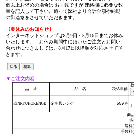
個以上お求めの場合は お手数ですが 連絡欄に必要な数
量を記入して下さい。追って弊社より合計金額や納期
の御連絡をさせていただきます。
【夏休みのお知らせ】
インターネットショップは8月9日～8月16日までお休み
いたします。 お休み期間中に頂いたご注文とお問い
合わせにつきましては、8月17日以降順次対応させて頂
きます。
▼ご注文内容
品 番
品 名
税込単価
KINRYUHORENGE
金竜鳳レンゲ
円
550
商品
(内
送料(
手数料(