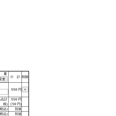
数 量
小 計
削除
円
550
合計
円
550
 税)
円)
(50
税込)
別途
税込)
別途