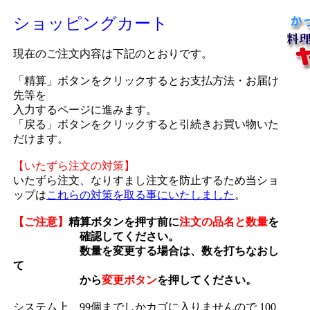
ショッピングカート
現在のご注文内容は下記のとおりです。
「精算」ボタンをクリックするとお支払方法・お届け
先等を
入力するページに進みます。
「戻る」ボタンをクリックすると引続きお買い物いた
だけます。
【いたずら注文の対策】
いたずら注文、なりすまし注文を防止するため当ショ
ップは
これらの対策を取る事にいたしました
。
【ご注意】
精算ボタンを押す前に
注文の品名と数量
を
確認してください。
数量を変更する場合は、数を打ちなおし
て
から
変更ボタン
を押してください。
システム上、99個までしかカゴに入りませんので 100