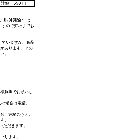
計額
円
550
九州(沖縄除く)は
ますので弊社までお
していますが、商品
事があります。その
さい。
客様負担でお願いし
れの場合は電話、
合、連絡のうえ、
す。
いただきます。
します。