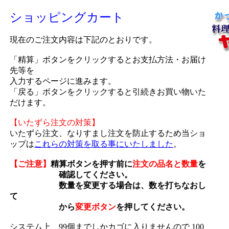
ショッピングカート
現在のご注文内容は下記のとおりです。
「精算」ボタンをクリックするとお支払方法・お届け
先等を
入力するページに進みます。
「戻る」ボタンをクリックすると引続きお買い物いた
だけます。
【いたずら注文の対策】
いたずら注文、なりすまし注文を防止するため当ショ
ップは
これらの対策を取る事にいたしました
。
【ご注意】
精算ボタンを押す前に
注文の品名と数量
を
確認してください。
数量を変更する場合は、数を打ちなおし
て
から
変更ボタン
を押してください。
システム上、99個までしかカゴに入りませんので 100