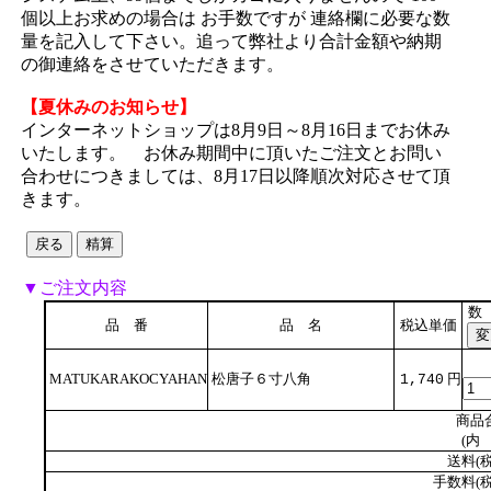
個以上お求めの場合は お手数ですが 連絡欄に必要な数
量を記入して下さい。追って弊社より合計金額や納期
の御連絡をさせていただきます。
【夏休みのお知らせ】
インターネットショップは8月9日～8月16日までお休み
いたします。 お休み期間中に頂いたご注文とお問い
合わせにつきましては、8月17日以降順次対応させて頂
きます。
▼ご注文内容
数
品 番
品 名
税込単価
MATUKARAKOCYAHAN
松唐子６寸八角
円
1,740
商品
(内 
送料(税
手数料(税