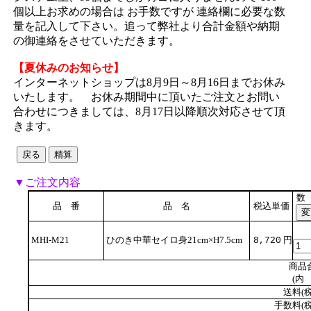
個以上お求めの場合は お手数ですが 連絡欄に必要な数
量を記入して下さい。追って弊社より合計金額や納期
の御連絡をさせていただきます。
【夏休みのお知らせ】
インターネットショップは8月9日～8月16日までお休み
いたします。 お休み期間中に頂いたご注文とお問い
合わせにつきましては、8月17日以降順次対応させて頂
きます。
▼ご注文内容
数
品 番
品 名
税込単価
MHI-M21
ひのき中華セイロ身21cm×H7.5cm
円
8,720
商品
(内 
送料(税
手数料(税