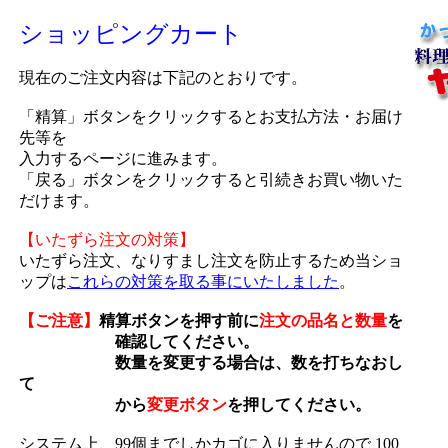
ショッピングカート
現在のご注文内容は下記のとおりです。
「精算」ボタンをクリックするとお支払方法・お届け
先等を
入力するページに進みます。
「戻る」ボタンをクリックすると引続きお買い物いた
だけます。
【いたずら注文の対策】
いたずら注文、なりすまし注文を防止するため当ショ
ップは
これらの対策を取る事にいたしました
。
【ご注意】
精算ボタンを押す前に
注文の品名と数量
を
確認してください。
数量を変更する場合は、数を打ちなおし
て
から
変更ボタン
を押してください。
システム上、99個までしかカゴに入りませんので 100