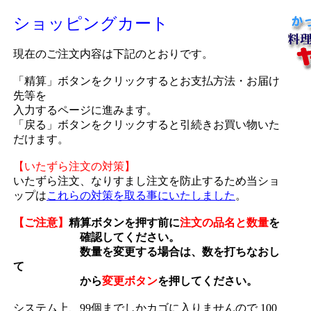
ショッピングカート
現在のご注文内容は下記のとおりです。
「精算」ボタンをクリックするとお支払方法・お届け
先等を
入力するページに進みます。
「戻る」ボタンをクリックすると引続きお買い物いた
だけます。
【いたずら注文の対策】
いたずら注文、なりすまし注文を防止するため当ショ
ップは
これらの対策を取る事にいたしました
。
【ご注意】
精算ボタンを押す前に
注文の品名と数量
を
確認してください。
数量を変更する場合は、数を打ちなおし
て
から
変更ボタン
を押してください。
システム上、99個までしかカゴに入りませんので 100