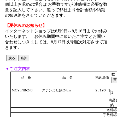
個以上お求めの場合は お手数ですが 連絡欄に必要な数
量を記入して下さい。追って弊社より合計金額や納期
の御連絡をさせていただきます。
【夏休みのお知らせ】
インターネットショップは8月9日～8月16日までお休み
いたします。 お休み期間中に頂いたご注文とお問い
合わせにつきましては、8月17日以降順次対応させて頂
きます。
▼ご注文内容
数
品 番
品 名
税込単価
MOYSNB-240
ステンよせ鍋 24cm
円
2,190
商品
(内 
送料(税
手数料(税