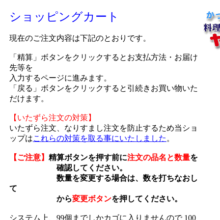
ショッピングカート
現在のご注文内容は下記のとおりです。
「精算」ボタンをクリックするとお支払方法・お届け
先等を
入力するページに進みます。
「戻る」ボタンをクリックすると引続きお買い物いた
だけます。
【いたずら注文の対策】
いたずら注文、なりすまし注文を防止するため当ショ
ップは
これらの対策を取る事にいたしました
。
【ご注意】
精算ボタンを押す前に
注文の品名と数量
を
確認してください。
数量を変更する場合は、数を打ちなおし
て
から
変更ボタン
を押してください。
システム上、99個までしかカゴに入りませんので 100