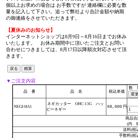
個以上お求めの場合は お手数ですが 連絡欄に必要な数
量を記入して下さい。追って弊社より合計金額や納期
の御連絡をさせていただきます。
【夏休みのお知らせ】
インターネットショップは8月9日～8月16日までお休み
いたします。 お休み期間中に頂いたご注文とお問い
合わせにつきましては、8月17日以降順次対応させて頂
きます。
▼ご注文内容
数 
品 番
品 名
税込単価
ネギカッター OHC-13G ハッ
NEGI-HA1
円
68,000
ピーネギー
商品合
(内 
送料(税
手数料(税