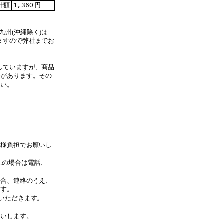
計額
円
1,360
九州(沖縄除く)は
ますので弊社までお
していますが、商品
事があります。その
さい。
客様負担でお願いし
れの場合は電話、
合、連絡のうえ、
す。
いただきます。
します。