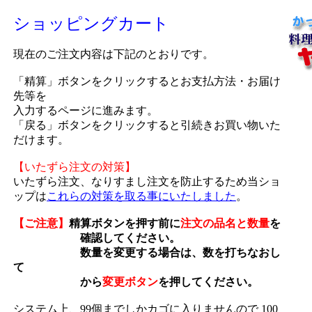
ショッピングカート
現在のご注文内容は下記のとおりです。
「精算」ボタンをクリックするとお支払方法・お届け
先等を
入力するページに進みます。
「戻る」ボタンをクリックすると引続きお買い物いた
だけます。
【いたずら注文の対策】
いたずら注文、なりすまし注文を防止するため当ショ
ップは
これらの対策を取る事にいたしました
。
【ご注意】
精算ボタンを押す前に
注文の品名と数量
を
確認してください。
数量を変更する場合は、数を打ちなおし
て
から
変更ボタン
を押してください。
システム上、99個までしかカゴに入りませんので 100