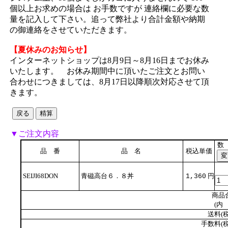
個以上お求めの場合は お手数ですが 連絡欄に必要な数
量を記入して下さい。追って弊社より合計金額や納期
の御連絡をさせていただきます。
【夏休みのお知らせ】
インターネットショップは8月9日～8月16日までお休み
いたします。 お休み期間中に頂いたご注文とお問い
合わせにつきましては、8月17日以降順次対応させて頂
きます。
▼ご注文内容
数
品 番
品 名
税込単価
SEIJI68DON
青磁高台６．８丼
円
1,360
商品
(内 
送料(税
手数料(税