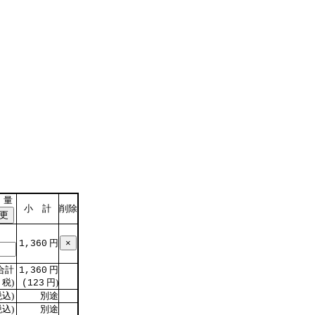
 量
小 計
削除
円
1,360
合計
円
1,360
税)
円)
(123
込)
別途
込)
別途