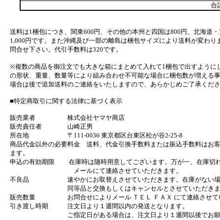
合
送料は1梱包につき、関東600円、その他の本州と四国は800円、北海道・
1,000円です。また沖縄及び一部の離島は梱包サイズにより送料が変わり
問合せ下さい。代引手数料は320です。
※複数の商品を御注文でも大きな箱にまとめて入れて1梱包で出すように
の形状、重量、数量等により組み合わせ不可能な場合に梱包数が増える
場合は後で追加送料のご連絡をいたしますので、あらかじめご了承くだ
■特定商取引に関する法律に基づく表示
販売業者 株式会社ヤマヤ商店
販売責任者 山崎正男
所在地 〒111-0036 東京都区台東区松が谷2-25-8
商品代金以外の必要料金 送料、代金引換手数料または振込手数料はお
ます。
申込の有効期限 在庫時は随時用意してございます。万が一、在庫切
メールにて連絡させていただきます。
不良品 速やかにお取替えさせていただきます。在庫がない場
同等品と交換もしくはキャンセルとさせていただきま
販売数量 お問合せによりメール ＴＥＬ ＦＡＸ にて連絡させて
引き渡し時期 注文日より１週間以内の発送となります。
ご指定日がある場合は、注文日より１週間以後でお願い