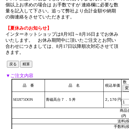
個以上お求めの場合は お手数ですが 連絡欄に必要な数
量を記入して下さい。追って弊社より合計金額や納期
の御連絡をさせていただきます。
【夏休みのお知らせ】
インターネットショップは8月9日～8月16日までお休み
いたします。 お休み期間中に頂いたご注文とお問い
合わせにつきましては、8月17日以降順次対応させて頂
きます。
▼ご注文内容
数
品 番
品 名
税込単価
SEIJI75DON
青磁高台７．５丼
円
2,170
商品
(内 
送料(税
手数料(税