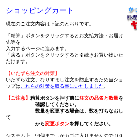
ショッピングカート
現在のご注文内容は下記のとおりです。
「精算」ボタンをクリックするとお支払方法・お届け
先等を
入力するページに進みます。
「戻る」ボタンをクリックすると引続きお買い物いた
だけます。
【いたずら注文の対策】
いたずら注文、なりすまし注文を防止するため当ショ
ップは
これらの対策を取る事にいたしました
。
【ご注意】
精算ボタンを押す前に
注文の品名と数量
を
確認してください。
数量を変更する場合は、数を打ちなおし
て
から
変更ボタン
を押してください。
システム上、99個までしかカゴに入りませんので 100