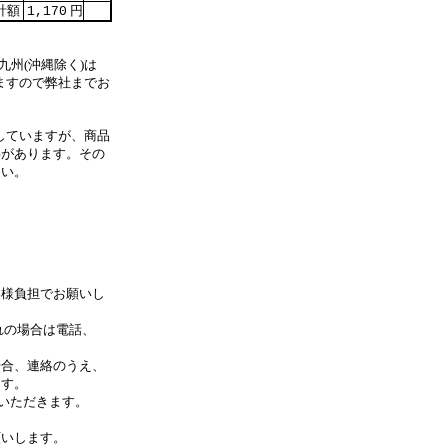
計額
円
1,170
九州(沖縄除く)は
ますので弊社までお
していますが、商品
事があります。その
さい。
客様負担でお願いし
れの場合は電話、
合、連絡のうえ、
す。
いただきます。
します。