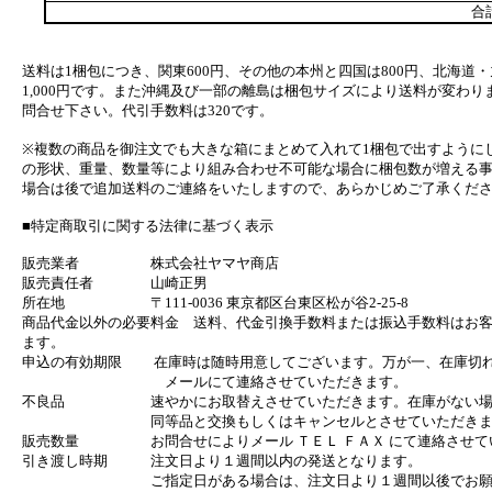
合
送料は1梱包につき、関東600円、その他の本州と四国は800円、北海道・
1,000円です。また沖縄及び一部の離島は梱包サイズにより送料が変わり
問合せ下さい。代引手数料は320です。
※複数の商品を御注文でも大きな箱にまとめて入れて1梱包で出すように
の形状、重量、数量等により組み合わせ不可能な場合に梱包数が増える
場合は後で追加送料のご連絡をいたしますので、あらかじめご了承くだ
■特定商取引に関する法律に基づく表示
販売業者 株式会社ヤマヤ商店
販売責任者 山崎正男
所在地 〒111-0036 東京都区台東区松が谷2-25-8
商品代金以外の必要料金 送料、代金引換手数料または振込手数料はお
ます。
申込の有効期限 在庫時は随時用意してございます。万が一、在庫切
メールにて連絡させていただきます。
不良品 速やかにお取替えさせていただきます。在庫がない場
同等品と交換もしくはキャンセルとさせていただきま
販売数量 お問合せによりメール ＴＥＬ ＦＡＸ にて連絡させて
引き渡し時期 注文日より１週間以内の発送となります。
ご指定日がある場合は、注文日より１週間以後でお願い