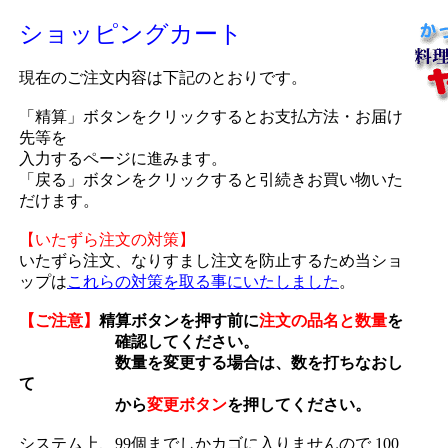
ショッピングカート
現在のご注文内容は下記のとおりです。
「精算」ボタンをクリックするとお支払方法・お届け
先等を
入力するページに進みます。
「戻る」ボタンをクリックすると引続きお買い物いた
だけます。
【いたずら注文の対策】
いたずら注文、なりすまし注文を防止するため当ショ
ップは
これらの対策を取る事にいたしました
。
【ご注意】
精算ボタンを押す前に
注文の品名と数量
を
確認してください。
数量を変更する場合は、数を打ちなおし
て
から
変更ボタン
を押してください。
システム上、99個までしかカゴに入りませんので 100