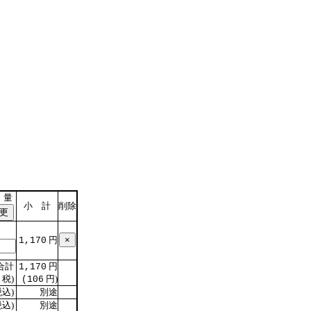
 量
小 計
削除
円
1,170
合計
円
1,170
税)
円)
(106
込)
別途
込)
別途