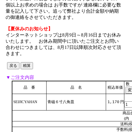
個以上お求めの場合は お手数ですが 連絡欄に必要な数
量を記入して下さい。追って弊社より合計金額や納期
の御連絡をさせていただきます。
【夏休みのお知らせ】
インターネットショップは8月9日～8月16日までお休み
いたします。 お休み期間中に頂いたご注文とお問い
合わせにつきましては、8月17日以降順次対応させて頂
きます。
▼ご注文内容
数
品 番
品 名
税込単価
SEIJICYAHAN
青磁６寸八角皿
円
1,170
商品
(内 
送料(税
手数料(税