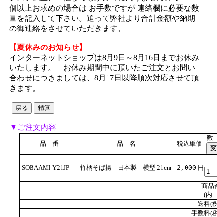
個以上お求めの場合は お手数ですが 連絡欄に必要な数
量を記入して下さい。追って弊社より合計金額や納期
の御連絡をさせていただきます。
【夏休みのお知らせ】
インターネットショップは8月9日～8月16日までお休み
いたします。 お休み期間中に頂いたご注文とお問い
合わせにつきましては、8月17日以降順次対応させて頂
きます。
▼ご注文内容
数
品 番
品 名
税込単価
SOBAAMI-Y21JP
竹柄そば揚 日本製 横型 21cm
円
2,000
商品
(内 
送料(税
手数料(税