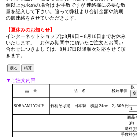
個以上お求めの場合は お手数ですが 連絡欄に必要な数
量を記入して下さい。追って弊社より合計金額や納期
の御連絡をさせていただきます。
【夏休みのお知らせ】
インターネットショップは8月9日～8月16日までお休み
いたします。 お休み期間中に頂いたご注文とお問い
合わせにつきましては、8月17日以降順次対応させて頂
きます。
▼ご注文内容
数
品 番
品 名
税込単価
SOBAAMI-Y24JP
竹柄そば揚 日本製 横型 24cm
円
2,300
商品
(内 
送料(税
手数料(税