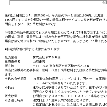
合
送料は1梱包につき、関東600円、その他の本州と四国は800円、北海道・
1,000円です。また沖縄及び一部の離島は梱包サイズにより送料が変わり
問合せ下さい。代引手数料は320です。
※複数の商品を御注文でも大きな箱にまとめて入れて1梱包で出すように
の形状、重量、数量等により組み合わせ不可能な場合に梱包数が増える
場合は後で追加送料のご連絡をいたしますので、あらかじめご了承くだ
■特定商取引に関する法律に基づく表示
販売業者 株式会社ヤマヤ商店
販売責任者 山崎正男
所在地 〒111-0036 東京都区台東区松が谷2-25-8
商品代金以外の必要料金 送料、代金引換手数料または振込手数料はお
ます。
申込の有効期限 在庫時は随時用意してございます。万が一、在庫切
メールにて連絡させていただきます。
不良品 速やかにお取替えさせていただきます。在庫がない場
同等品と交換もしくはキャンセルとさせていただきま
販売数量 お問合せによりメール ＴＥＬ ＦＡＸ にて連絡させて
引き渡し時期 注文日より１週間以内の発送となります。
ご指定日がある場合は、注文日より１週間以後でお願い