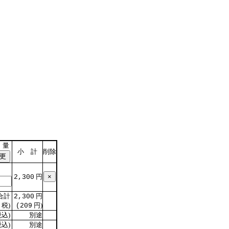
 量
小 計
削除
円
2,300
合計
円
2,300
税)
円)
(209
込)
別途
込)
別途