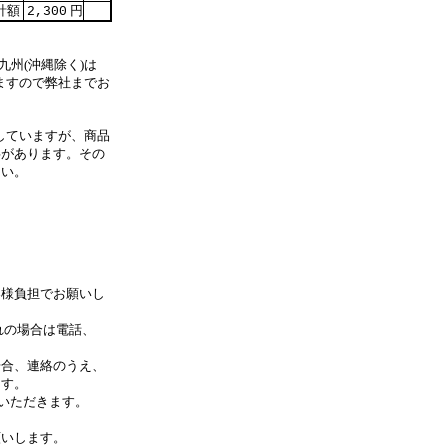
計額
円
2,300
九州(沖縄除く)は
ますので弊社までお
していますが、商品
事があります。その
さい。
客様負担でお願いし
れの場合は電話、
合、連絡のうえ、
す。
いただきます。
します。