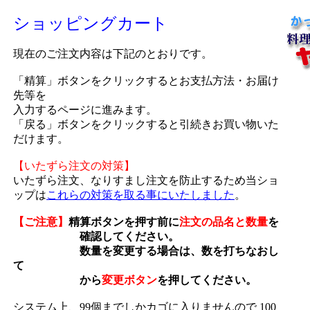
ショッピングカート
現在のご注文内容は下記のとおりです。
「精算」ボタンをクリックするとお支払方法・お届け
先等を
入力するページに進みます。
「戻る」ボタンをクリックすると引続きお買い物いた
だけます。
【いたずら注文の対策】
いたずら注文、なりすまし注文を防止するため当ショ
ップは
これらの対策を取る事にいたしました
。
【ご注意】
精算ボタンを押す前に
注文の品名と数量
を
確認してください。
数量を変更する場合は、数を打ちなおし
て
から
変更ボタン
を押してください。
システム上、99個までしかカゴに入りませんので 100