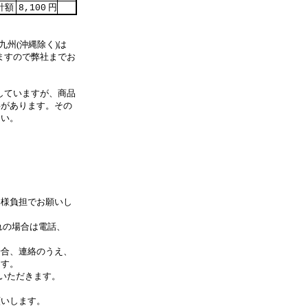
計額
円
8,100
九州(沖縄除く)は
ますので弊社までお
していますが、商品
事があります。その
さい。
客様負担でお願いし
れの場合は電話、
合、連絡のうえ、
す。
いただきます。
します。