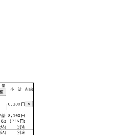
 量
小 計
削除
円
8,100
合計
円
8,100
税)
円)
(736
込)
別途
込)
別途