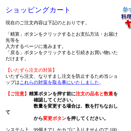
ショッピングカート
現在のご注文内容は下記のとおりです。
「精算」ボタンをクリックするとお支払方法・お届け
先等を
入力するページに進みます。
「戻る」ボタンをクリックすると引続きお買い物いた
だけます。
【いたずら注文の対策】
いたずら注文、なりすまし注文を防止するため当ショ
ップは
これらの対策を取る事にいたしました
。
【ご注意】
精算ボタンを押す前に
注文の品名と数量
を
確認してください。
数量を変更する場合は、数を打ちなおし
て
から
変更ボタン
を押してください。
システム上、99個までしかカゴに入りませんので 100