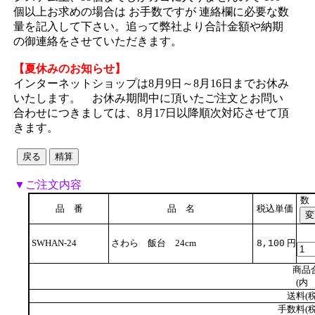
個以上お求めの場合は お手数ですが 連絡欄に必要な数
量を記入して下さい。追って弊社より合計金額や納期
の御連絡をさせていただきます。
【夏休みのお知らせ】
インターネットショップは8月9日～8月16日までお休み
いたします。 お休み期間中に頂いたご注文とお問い
合わせにつきましては、8月17日以降順次対応させて頂
きます。
▼ご注文内容
数
品 番
品 名
税込単価
SWHAN-24
さわら 飯台 24cm
円
8,100
商品
(内 
送料(税
手数料(税