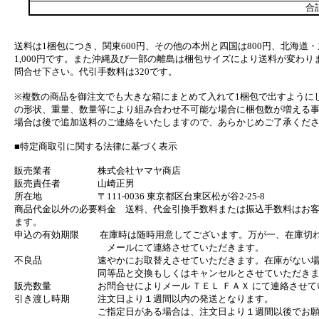
合
送料は1梱包につき、関東600円、その他の本州と四国は800円、北海道・
1,000円です。また沖縄及び一部の離島は梱包サイズにより送料が変わり
問合せ下さい。代引手数料は320です。
※複数の商品を御注文でも大きな箱にまとめて入れて1梱包で出すように
の形状、重量、数量等により組み合わせ不可能な場合に梱包数が増える
場合は後で追加送料のご連絡をいたしますので、あらかじめご了承くだ
■特定商取引に関する法律に基づく表示
販売業者 株式会社ヤマヤ商店
販売責任者 山崎正男
所在地 〒111-0036 東京都区台東区松が谷2-25-8
商品代金以外の必要料金 送料、代金引換手数料または振込手数料はお
ます。
申込の有効期限 在庫時は随時用意してございます。万が一、在庫切
メールにて連絡させていただきます。
不良品 速やかにお取替えさせていただきます。在庫がない場
同等品と交換もしくはキャンセルとさせていただきま
販売数量 お問合せによりメール ＴＥＬ ＦＡＸ にて連絡させて
引き渡し時期 注文日より１週間以内の発送となります。
ご指定日がある場合は、注文日より１週間以後でお願い