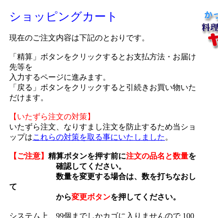
ショッピングカート
現在のご注文内容は下記のとおりです。
「精算」ボタンをクリックするとお支払方法・お届け
先等を
入力するページに進みます。
「戻る」ボタンをクリックすると引続きお買い物いた
だけます。
【いたずら注文の対策】
いたずら注文、なりすまし注文を防止するため当ショ
ップは
これらの対策を取る事にいたしました
。
【ご注意】
精算ボタンを押す前に
注文の品名と数量
を
確認してください。
数量を変更する場合は、数を打ちなおし
て
から
変更ボタン
を押してください。
システム上、99個までしかカゴに入りませんので 100