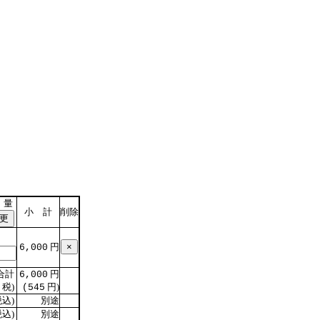
 量
小 計
削除
円
6,000
合計
円
6,000
税)
円)
(545
込)
別途
込)
別途