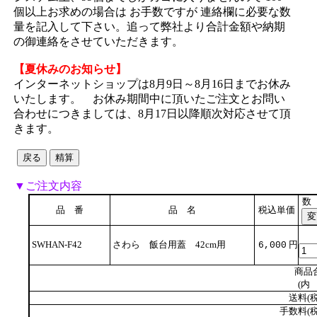
個以上お求めの場合は お手数ですが 連絡欄に必要な数
量を記入して下さい。追って弊社より合計金額や納期
の御連絡をさせていただきます。
【夏休みのお知らせ】
インターネットショップは8月9日～8月16日までお休み
いたします。 お休み期間中に頂いたご注文とお問い
合わせにつきましては、8月17日以降順次対応させて頂
きます。
▼ご注文内容
数
品 番
品 名
税込単価
SWHAN-F42
さわら 飯台用蓋 42cm用
円
6,000
商品
(内 
送料(税
手数料(税