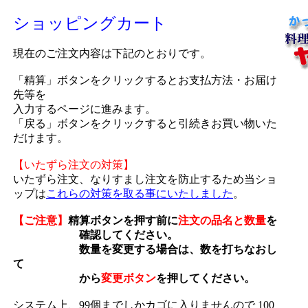
ショッピングカート
現在のご注文内容は下記のとおりです。
「精算」ボタンをクリックするとお支払方法・お届け
先等を
入力するページに進みます。
「戻る」ボタンをクリックすると引続きお買い物いた
だけます。
【いたずら注文の対策】
いたずら注文、なりすまし注文を防止するため当ショ
ップは
これらの対策を取る事にいたしました
。
【ご注意】
精算ボタンを押す前に
注文の品名と数量
を
確認してください。
数量を変更する場合は、数を打ちなおし
て
から
変更ボタン
を押してください。
システム上、99個までしかカゴに入りませんので 100