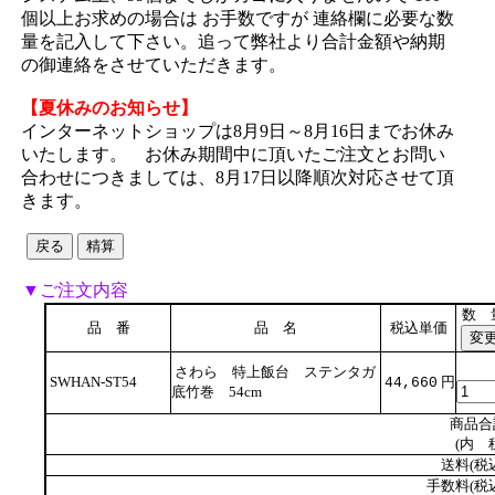
個以上お求めの場合は お手数ですが 連絡欄に必要な数
量を記入して下さい。追って弊社より合計金額や納期
の御連絡をさせていただきます。
【夏休みのお知らせ】
インターネットショップは8月9日～8月16日までお休み
いたします。 お休み期間中に頂いたご注文とお問い
合わせにつきましては、8月17日以降順次対応させて頂
きます。
▼ご注文内容
数 
品 番
品 名
税込単価
さわら 特上飯台 ステンタガ
SWHAN-ST54
円
44,660
底竹巻 54cm
商品合
(内 
送料(税
手数料(税