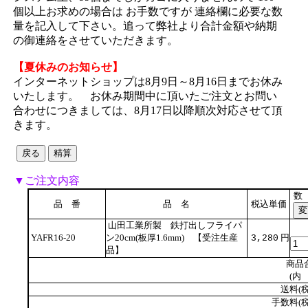
個以上お求めの場合は お手数ですが 連絡欄に必要な数
量を記入して下さい。追って弊社より合計金額や納期
の御連絡をさせていただきます。
【夏休みのお知らせ】
インターネットショップは8月9日～8月16日までお休み
いたします。 お休み期間中に頂いたご注文とお問い
合わせにつきましては、8月17日以降順次対応させて頂
きます。
▼ご注文内容
数
品 番
品 名
税込単価
山田工業所製 鉄打出しフライパ
YAFR16-20
ン20cm(板厚1.6mm) 【受注生産
円
3,280
品】
商品
(内 
送料(税
手数料(税