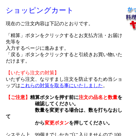
ショッピングカート
現在のご注文内容は下記のとおりです。
「精算」ボタンをクリックするとお支払方法・お届け
先等を
入力するページに進みます。
「戻る」ボタンをクリックすると引続きお買い物いた
だけます。
【いたずら注文の対策】
いたずら注文、なりすまし注文を防止するため当ショ
ップは
これらの対策を取る事にいたしました
。
【ご注意】
精算ボタンを押す前に
注文の品名と数量
を
確認してください。
数量を変更する場合は、数を打ちなおし
て
から
変更ボタン
を押してください。
システム上、99個までしかカゴに入りませんので 100