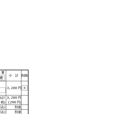
 量
小 計
削除
円
3,280
合計
円
3,280
税)
円)
(298
込)
別途
込)
別途