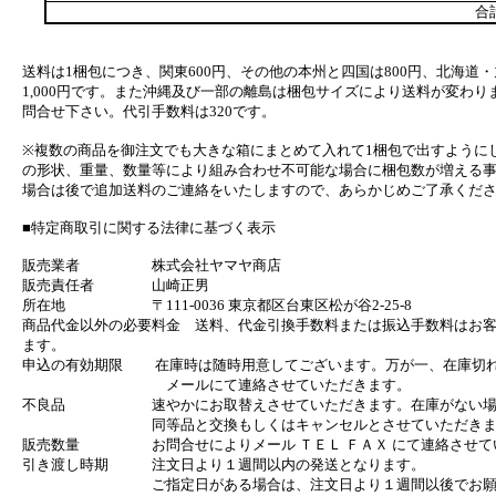
合
送料は1梱包につき、関東600円、その他の本州と四国は800円、北海道・
1,000円です。また沖縄及び一部の離島は梱包サイズにより送料が変わり
問合せ下さい。代引手数料は320です。
※複数の商品を御注文でも大きな箱にまとめて入れて1梱包で出すように
の形状、重量、数量等により組み合わせ不可能な場合に梱包数が増える
場合は後で追加送料のご連絡をいたしますので、あらかじめご了承くだ
■特定商取引に関する法律に基づく表示
販売業者 株式会社ヤマヤ商店
販売責任者 山崎正男
所在地 〒111-0036 東京都区台東区松が谷2-25-8
商品代金以外の必要料金 送料、代金引換手数料または振込手数料はお
ます。
申込の有効期限 在庫時は随時用意してございます。万が一、在庫切
メールにて連絡させていただきます。
不良品 速やかにお取替えさせていただきます。在庫がない場
同等品と交換もしくはキャンセルとさせていただきま
販売数量 お問合せによりメール ＴＥＬ ＦＡＸ にて連絡させて
引き渡し時期 注文日より１週間以内の発送となります。
ご指定日がある場合は、注文日より１週間以後でお願い