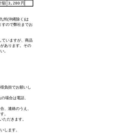
計額
円
3,280
九州(沖縄除く)は
ますので弊社までお
していますが、商品
事があります。その
さい。
客様負担でお願いし
れの場合は電話、
合、連絡のうえ、
す。
いただきます。
します。