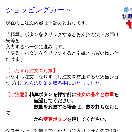
ショッピングカート
現在のご注文内容は下記のとおりです。
「精算」ボタンをクリックするとお支払方法・お届け
先等を
入力するページに進みます。
「戻る」ボタンをクリックすると引続きお買い物いた
だけます。
【いたずら注文の対策】
いたずら注文、なりすまし注文を防止するため当ショ
ップは
これらの対策を取る事にいたしました
。
【ご注意】
精算ボタンを押す前に
注文の品名と数量
を
確認してください。
数量を変更する場合は、数を打ちなおし
て
から
変更ボタン
を押してください。
システム上、99個までしかカゴに入りませんので 100