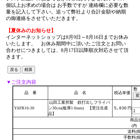
個以上お求めの場合は お手数ですが 連絡欄に必要な数
量を記入して下さい。追って弊社より合計金額や納期
の御連絡をさせていただきます。
【夏休みのお知らせ】
インターネットショップは8月9日～8月16日までお休み
いたします。 お休み期間中に頂いたご注文とお問い
合わせにつきましては、8月17日以降順次対応させて頂
きます。
▼ご注文内容
数
品 番
品 名
税込単価
山田工業所製 鉄打出しフライパ
YAFR16-30
ン30cm(板厚1.6mm) 【受注生産
円
5,830
品】
商品
(内 
送料(税
手数料(税