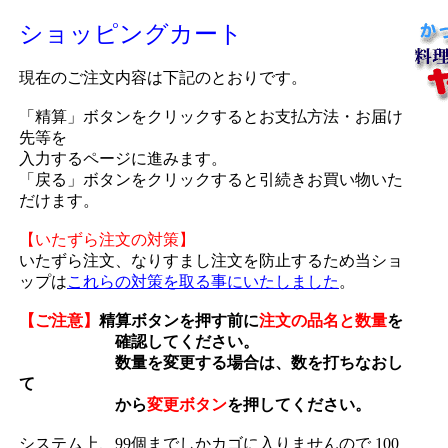
ショッピングカート
現在のご注文内容は下記のとおりです。
「精算」ボタンをクリックするとお支払方法・お届け
先等を
入力するページに進みます。
「戻る」ボタンをクリックすると引続きお買い物いた
だけます。
【いたずら注文の対策】
いたずら注文、なりすまし注文を防止するため当ショ
ップは
これらの対策を取る事にいたしました
。
【ご注意】
精算ボタンを押す前に
注文の品名と数量
を
確認してください。
数量を変更する場合は、数を打ちなおし
て
から
変更ボタン
を押してください。
システム上、99個までしかカゴに入りませんので 100