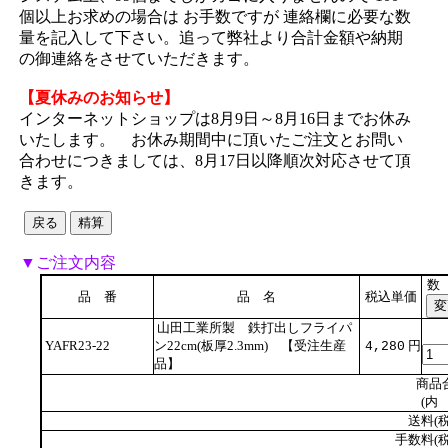
個以上お求めの場合は お手数ですが 連絡欄に必要な数
量を記入して下さい。追って弊社より合計金額や納期
の御連絡をさせていただきます。
【夏休みのお知らせ】
インターネットショップは8月9日～8月16日までお休み
いたします。 お休み期間中に頂いたご注文とお問い
合わせにつきましては、8月17日以降順次対応させて頂
きます。
▼ご注文内容
数
品 番
品 名
税込単価
山田工業所製 鉄打出しフライパ
YAFR23-22
ン22cm(板厚2.3mm) 【受注生産
円
4,280
品】
商品
(内 
送料(税
手数料(税