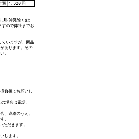
計額
円
4,620
九州(沖縄除く)は
ますので弊社までお
していますが、商品
事があります。その
さい。
客様負担でお願いし
れの場合は電話、
合、連絡のうえ、
す。
いただきます。
します。