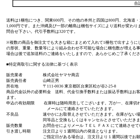
合
送料は1梱包につき、関東600円、その他の本州と四国は800円、北海道・
1,000円です。また沖縄及び一部の離島は梱包サイズにより送料が変わり
問合せ下さい。代引手数料は320です。
※複数の商品を御注文でも大きな箱にまとめて入れて1梱包で出すように
の形状、重量、数量等により組み合わせ不可能な場合に梱包数が増える
場合は後で追加送料のご連絡をいたしますので、あらかじめご了承くだ
■特定商取引に関する法律に基づく表示
販売業者 株式会社ヤマヤ商店
販売責任者 山崎正男
所在地 〒111-0036 東京都区台東区松が谷2-25-8
商品代金以外の必要料金 送料、代金引換手数料または振込手数料はお
ます。
申込の有効期限 在庫時は随時用意してございます。万が一、在庫切
メールにて連絡させていただきます。
不良品 速やかにお取替えさせていただきます。在庫がない場
同等品と交換もしくはキャンセルとさせていただきま
販売数量 お問合せによりメール ＴＥＬ ＦＡＸ にて連絡させて
引き渡し時期 注文日より１週間以内の発送となります。
ご指定日がある場合は、注文日より１週間以後でお願い