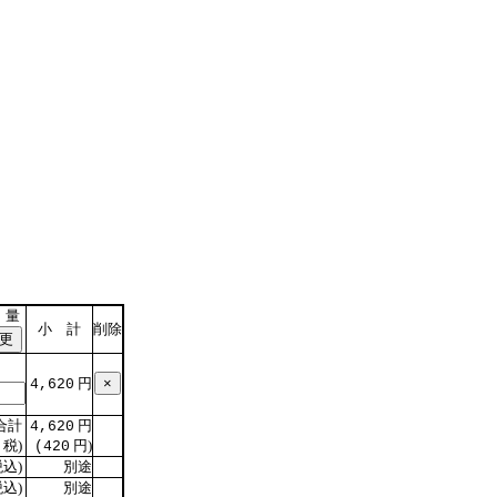
 量
小 計
削除
円
4,620
合計
円
4,620
税)
円)
(420
込)
別途
込)
別途