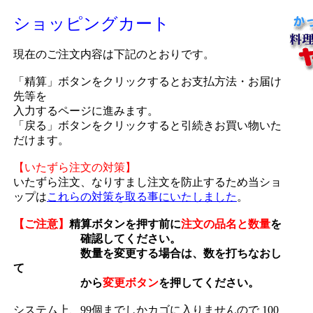
ショッピングカート
現在のご注文内容は下記のとおりです。
「精算」ボタンをクリックするとお支払方法・お届け
先等を
入力するページに進みます。
「戻る」ボタンをクリックすると引続きお買い物いた
だけます。
【いたずら注文の対策】
いたずら注文、なりすまし注文を防止するため当ショ
ップは
これらの対策を取る事にいたしました
。
【ご注意】
精算ボタンを押す前に
注文の品名と数量
を
確認してください。
数量を変更する場合は、数を打ちなおし
て
から
変更ボタン
を押してください。
システム上、99個までしかカゴに入りませんので 100