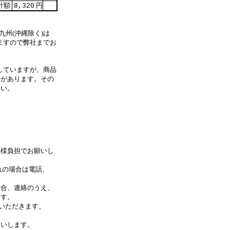
計額
円
8,320
九州(沖縄除く)は
ますので弊社までお
していますが、商品
事があります。その
さい。
客様負担でお願いし
れの場合は電話、
合、連絡のうえ、
す。
いただきます。
します。