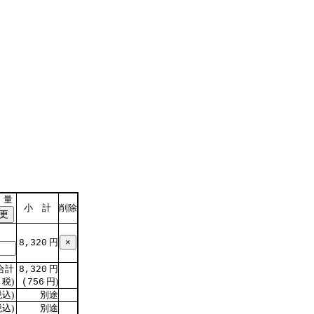
 量
小 計
削除
円
8,320
合計
円
8,320
税)
円)
(756
込)
別途
込)
別途