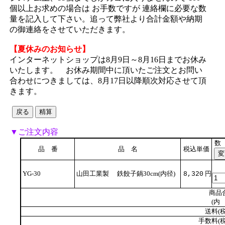
個以上お求めの場合は お手数ですが 連絡欄に必要な数
量を記入して下さい。追って弊社より合計金額や納期
の御連絡をさせていただきます。
【夏休みのお知らせ】
インターネットショップは8月9日～8月16日までお休み
いたします。 お休み期間中に頂いたご注文とお問い
合わせにつきましては、8月17日以降順次対応させて頂
きます。
▼ご注文内容
数
品 番
品 名
税込単価
YG-30
山田工業製 鉄餃子鍋30cm(内径)
円
8,320
商品
(内 
送料(税
手数料(税