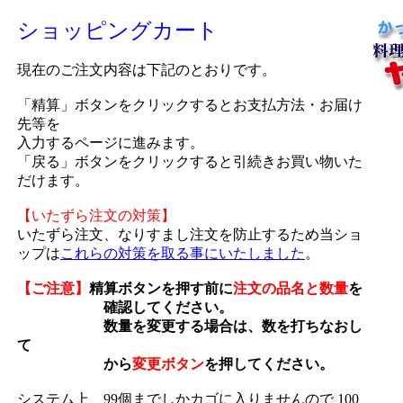
ショッピングカート
現在のご注文内容は下記のとおりです。
「精算」ボタンをクリックするとお支払方法・お届け
先等を
入力するページに進みます。
「戻る」ボタンをクリックすると引続きお買い物いた
だけます。
【いたずら注文の対策】
いたずら注文、なりすまし注文を防止するため当ショ
ップは
これらの対策を取る事にいたしました
。
【ご注意】
精算ボタンを押す前に
注文の品名と数量
を
確認してください。
数量を変更する場合は、数を打ちなおし
て
から
変更ボタン
を押してください。
システム上、99個までしかカゴに入りませんので 100