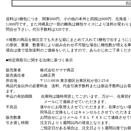
合
送料は1梱包につき、関東600円、その他の本州と四国は800円、北海道・
1,000円です。また沖縄及び一部の離島は梱包サイズにより送料が変わり
問合せ下さい。代引手数料は320です。
※複数の商品を御注文でも大きな箱にまとめて入れて1梱包で出すように
の形状、重量、数量等により組み合わせ不可能な場合に梱包数が増える
場合は後で追加送料のご連絡をいたしますので、あらかじめご了承くだ
■特定商取引に関する法律に基づく表示
販売業者 株式会社ヤマヤ商店
販売責任者 山崎正男
所在地 〒111-0036 東京都区台東区松が谷2-25-8
商品代金以外の必要料金 送料、代金引換手数料または振込手数料はお
ます。
申込の有効期限 在庫時は随時用意してございます。万が一、在庫切
メールにて連絡させていただきます。
不良品 速やかにお取替えさせていただきます。在庫がない場
同等品と交換もしくはキャンセルとさせていただきま
販売数量 お問合せによりメール ＴＥＬ ＦＡＸ にて連絡させて
引き渡し時期 注文日より１週間以内の発送となります。
ご指定日がある場合は、注文日より１週間以後でお願い