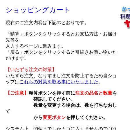
ショッピングカート
現在のご注文内容は下記のとおりです。
「精算」ボタンをクリックするとお支払方法・お届け
先等を
入力するページに進みます。
「戻る」ボタンをクリックすると引続きお買い物いた
だけます。
【いたずら注文の対策】
いたずら注文、なりすまし注文を防止するため当ショ
ップは
これらの対策を取る事にいたしました
。
【ご注意】
精算ボタンを押す前に
注文の品名と数量
を
確認してください。
数量を変更する場合は、数を打ちなおし
て
から
変更ボタン
を押してください。
システム上、99個までしかカゴに入りませんので 100