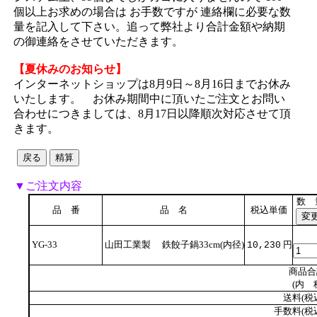
個以上お求めの場合は お手数ですが 連絡欄に必要な数
量を記入して下さい。追って弊社より合計金額や納期
の御連絡をさせていただきます。
【夏休みのお知らせ】
インターネットショップは8月9日～8月16日までお休み
いたします。 お休み期間中に頂いたご注文とお問い
合わせにつきましては、8月17日以降順次対応させて頂
きます。
▼ご注文内容
数 
品 番
品 名
税込単価
YG-33
山田工業製 鉄餃子鍋33cm(内径)
円
10,230
商品合
(内 
送料(税
手数料(税